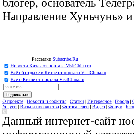
блогер, основатель Телег
Направление Хуньчунь» и
Рассылки
Subscribe.Ru
Новости Китая от портала VisitChina.ru
Всё об отдыхе в Китае от портала VisitChina.ru
Всё о Китае от портала VisitChina.ru
О проекте
|
Новости и события
|
Статьи
|
Интересное
|
Города
|
Услуги
|
Визы и посольства
|
Фотогалереи
|
Видео
|
Форум
|
Бло
Данный интернет-сайт но