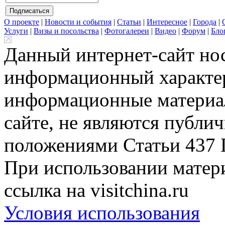
О проекте
|
Новости и события
|
Статьи
|
Интересное
|
Города
|
Услуги
|
Визы и посольства
|
Фотогалереи
|
Видео
|
Форум
|
Бло
Данный интернет-сайт но
информационный характер
информационные материа
сайте, не являются публи
положениями Статьи 437 
При использовании матери
ссылка на visitchina.ru
Условия использования