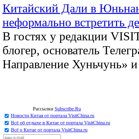
Китайский Дали в Юньнань
неформально встретить д
В гостях у редакции VIS
блогер, основатель Телег
Направление Хуньчунь» и
Рассылки
Subscribe.Ru
Новости Китая от портала VisitChina.ru
Всё об отдыхе в Китае от портала VisitChina.ru
Всё о Китае от портала VisitChina.ru