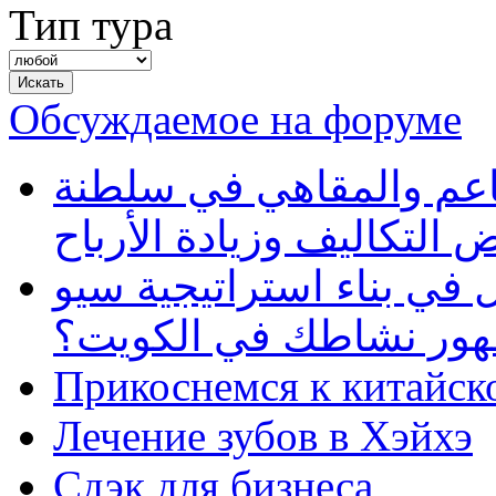
Тип тура
Обсуждаемое на форуме
طاعم والمقاهي في سلطنة
 التكاليف وزيادة الأرباح
في بناء استراتيجية سيو
ظهور نشاطك في الكويت؟
Прикоснемся к китайск
Лечение зубов в Хэйхэ
Сдэк для бизнеса