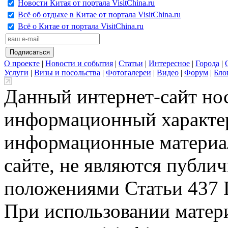
Новости Китая от портала VisitChina.ru
Всё об отдыхе в Китае от портала VisitChina.ru
Всё о Китае от портала VisitChina.ru
О проекте
|
Новости и события
|
Статьи
|
Интересное
|
Города
|
Услуги
|
Визы и посольства
|
Фотогалереи
|
Видео
|
Форум
|
Бло
Данный интернет-сайт но
информационный характер
информационные материа
сайте, не являются публи
положениями Статьи 437 
При использовании матери