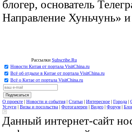
блогер, основатель Телег
Направление Хуньчунь» и
Рассылки
Subscribe.Ru
Новости Китая от портала VisitChina.ru
Всё об отдыхе в Китае от портала VisitChina.ru
Всё о Китае от портала VisitChina.ru
О проекте
|
Новости и события
|
Статьи
|
Интересное
|
Города
|
Услуги
|
Визы и посольства
|
Фотогалереи
|
Видео
|
Форум
|
Бло
Данный интернет-сайт но