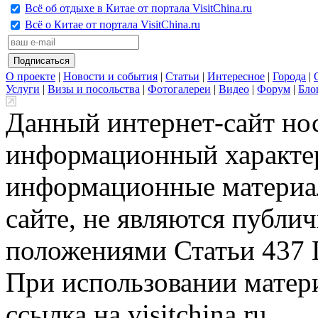
Всё об отдыхе в Китае от портала VisitChina.ru
Всё о Китае от портала VisitChina.ru
О проекте
|
Новости и события
|
Статьи
|
Интересное
|
Города
|
Услуги
|
Визы и посольства
|
Фотогалереи
|
Видео
|
Форум
|
Бло
Данный интернет-сайт но
информационный характер
информационные материа
сайте, не являются публи
положениями Статьи 437 
При использовании матери
ссылка на visitchina.ru