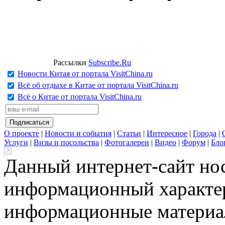
Рассылки
Subscribe.Ru
Новости Китая от портала VisitChina.ru
Всё об отдыхе в Китае от портала VisitChina.ru
Всё о Китае от портала VisitChina.ru
О проекте
|
Новости и события
|
Статьи
|
Интересное
|
Города
|
Услуги
|
Визы и посольства
|
Фотогалереи
|
Видео
|
Форум
|
Бло
Данный интернет-сайт но
информационный характер
информационные материа