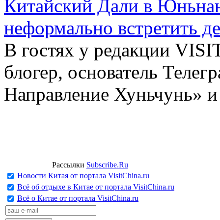
Китайский Дали в Юньнань
неформально встретить д
В гостях у редакции VIS
блогер, основатель Телег
Направление Хуньчунь» и
Рассылки
Subscribe.Ru
Новости Китая от портала VisitChina.ru
Всё об отдыхе в Китае от портала VisitChina.ru
Всё о Китае от портала VisitChina.ru