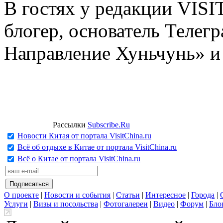
В гостях у редакции VIS
блогер, основатель Телег
Направление Хуньчунь» и
Рассылки
Subscribe.Ru
Новости Китая от портала VisitChina.ru
Всё об отдыхе в Китае от портала VisitChina.ru
Всё о Китае от портала VisitChina.ru
О проекте
|
Новости и события
|
Статьи
|
Интересное
|
Города
|
Услуги
|
Визы и посольства
|
Фотогалереи
|
Видео
|
Форум
|
Бло