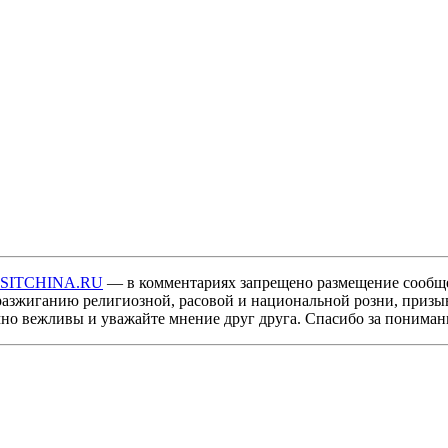
ISITCHINA.RU
— в комментариях запрещено размещение сообщ
разжиганию религиозной, расовой и национальной розни, призы
мно вежливы и уважайте мнение друг друга. Спасибо за пониман