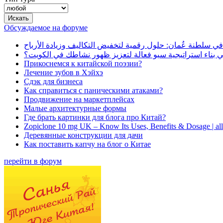
Обсуждаемое на форуме
في سلطنة عُمان: حلول رقمية لتخفيض التكاليف وزيادة الأرباح
بناء استراتيجية سيو فعالة لتعزيز ظهور نشاطك في الكويت؟
Прикоснемся к китайской поэзии?
Лечение зубов в Хэйхэ
Сдэк для бизнеса
Как справиться с паническими атаками?
Продвижение на маркетплейсах
Малые архитектурные формы
Где брать картинки для блога про Китай?
Zopiclone 10 mg UK – Know Its Uses, Benefits & Dosage | a
Деревянные конструкции для дачи
Как поставить капчу на блог о Китае
перейти в форум