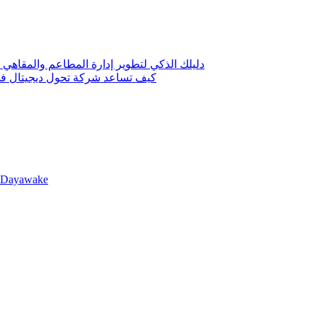
دليلك الذكي لتطوير إدارة المطاعم والمقاهي 
كيف تساعد شركة تحول ديجيتال في 
llDayawake