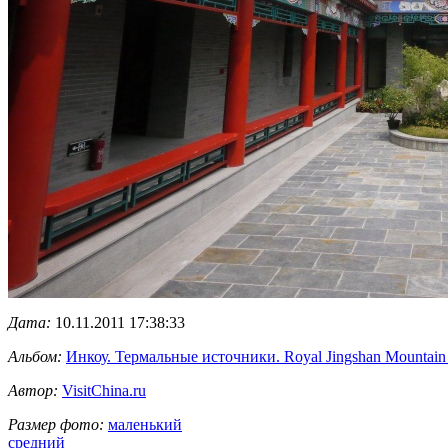
Дата:
10.11.2011 17:38:33
Альбом:
Инкоу. Термальные источники. Royal Jingshan Mountain H
Автор:
VisitChina.ru
Размер фото:
маленький
средний