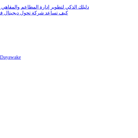
دليلك الذكي لتطوير إدارة المطاعم والمقاهي 
كيف تساعد شركة تحول ديجيتال في 
llDayawake