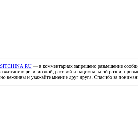
ISITCHINA.RU
— в комментариях запрещено размещение сообщ
разжиганию религиозной, расовой и национальной розни, призы
мно вежливы и уважайте мнение друг друга. Спасибо за пониман