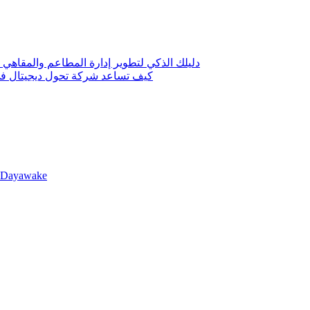
دليلك الذكي لتطوير إدارة المطاعم والمقاهي 
كيف تساعد شركة تحول ديجيتال في 
llDayawake