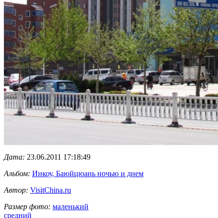
Дата:
23.06.2011 17:18:49
Альбом:
Инкоу, Баюйцюань ночью и днем
Автор:
VisitChina.ru
Размер фото:
маленький
средний