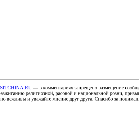
ISITCHINA.RU
— в комментариях запрещено размещение сообщ
разжиганию религиозной, расовой и национальной розни, призы
мно вежливы и уважайте мнение друг друга. Спасибо за пониман