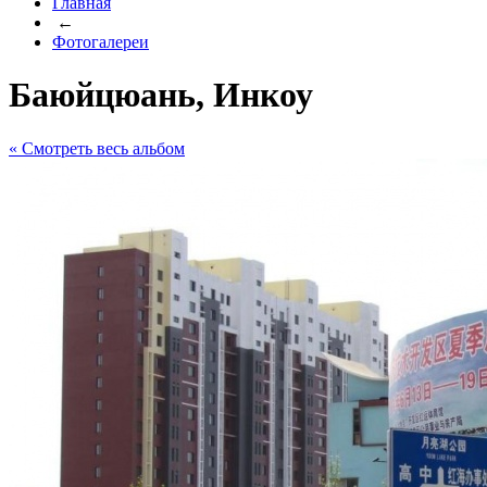
Главная
←
Фотогалереи
Баюйцюань, Инкоу
« Cмотреть весь альбом