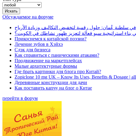
Обсуждаемое на форуме
في سلطنة عُمان: حلول رقمية لتخفيض التكاليف وزيادة الأرباح
بناء استراتيجية سيو فعالة لتعزيز ظهور نشاطك في الكويت؟
Прикоснемся к китайской поэзии?
Лечение зубов в Хэйхэ
Сдэк для бизнеса
Как справиться с паническими атаками?
Продвижение на маркетплейсах
Малые архитектурные формы
Где брать картинки для блога про Китай?
Zopiclone 10 mg UK – Know Its Uses, Benefits & Dosage | a
Деревянные конструкции для дачи
Как поставить капчу на блог о Китае
перейти в форум