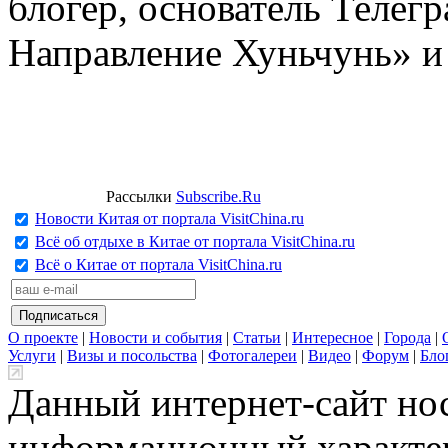
блогер, основатель Телег
Направление Хуньчунь» и
Рассылки
Subscribe.Ru
Новости Китая от портала VisitChina.ru
Всё об отдыхе в Китае от портала VisitChina.ru
Всё о Китае от портала VisitChina.ru
О проекте
|
Новости и события
|
Статьи
|
Интересное
|
Города
|
Услуги
|
Визы и посольства
|
Фотогалереи
|
Видео
|
Форум
|
Бло
Данный интернет-сайт но
информационный характер