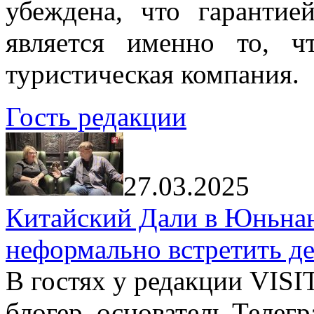
убеждена, что гарантие
является именно то, ч
туристическая компания.
Гость редакции
27.03.2025
Китайский Дали в Юньнань
неформально встретить д
В гостях у редакции VIS
блогер, основатель Телег