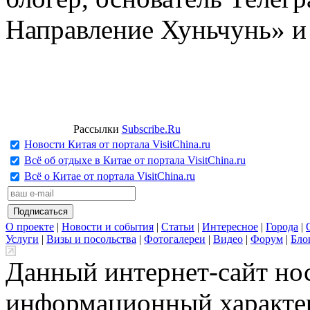
Направление Хуньчунь» и
Рассылки
Subscribe.Ru
Новости Китая от портала VisitChina.ru
Всё об отдыхе в Китае от портала VisitChina.ru
Всё о Китае от портала VisitChina.ru
О проекте
|
Новости и события
|
Статьи
|
Интересное
|
Города
|
Услуги
|
Визы и посольства
|
Фотогалереи
|
Видео
|
Форум
|
Бло
Данный интернет-сайт но
информационный характер