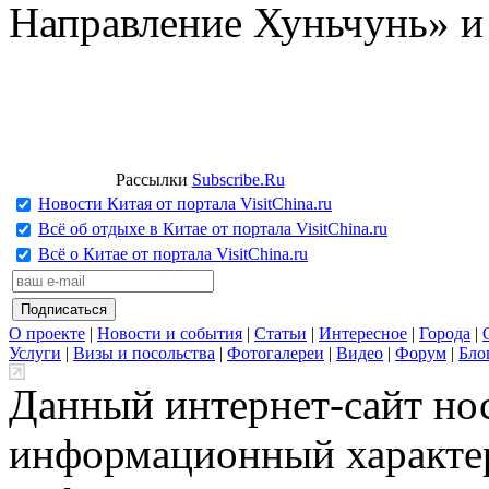
Направление Хуньчунь» и
Рассылки
Subscribe.Ru
Новости Китая от портала VisitChina.ru
Всё об отдыхе в Китае от портала VisitChina.ru
Всё о Китае от портала VisitChina.ru
О проекте
|
Новости и события
|
Статьи
|
Интересное
|
Города
|
Услуги
|
Визы и посольства
|
Фотогалереи
|
Видео
|
Форум
|
Бло
Данный интернет-сайт но
информационный характер