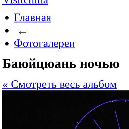
Главная
←
Фотогалереи
Баюйцюань ночью
« Cмотреть весь альбом