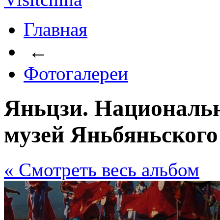
Главная
←
Фотогалереи
Яньцзи. Националь
музей Яньбяньского
« Cмотреть весь альбом