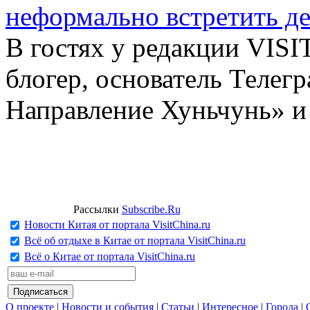
неформально встретить д
В гостях у редакции VIS
блогер, основатель Телег
Направление Хуньчунь» и
Рассылки
Subscribe.Ru
Новости Китая от портала VisitChina.ru
Всё об отдыхе в Китае от портала VisitChina.ru
Всё о Китае от портала VisitChina.ru
О проекте
|
Новости и события
|
Статьи
|
Интересное
|
Города
|