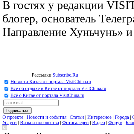
В гостях у редакции VIS
блогер, основатель Телег
Направление Хуньчунь» и
Рассылки
Subscribe.Ru
Новости Китая от портала VisitChina.ru
Всё об отдыхе в Китае от портала VisitChina.ru
Всё о Китае от портала VisitChina.ru
О проекте
|
Новости и события
|
Статьи
|
Интересное
|
Города
|
Услуги
|
Визы и посольства
|
Фотогалереи
|
Видео
|
Форум
|
Бло