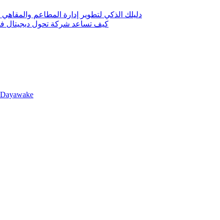
دليلك الذكي لتطوير إدارة المطاعم والمقاهي 
كيف تساعد شركة تحول ديجيتال في 
llDayawake