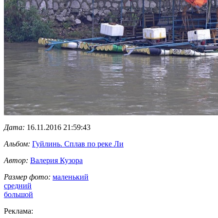
Дата:
16.11.2016 21:59:43
Альбом:
Гуйлинь. Сплав по реке Ли
Автор:
Валерия Кузора
Размер фото:
маленький
средний
большой
Реклама: