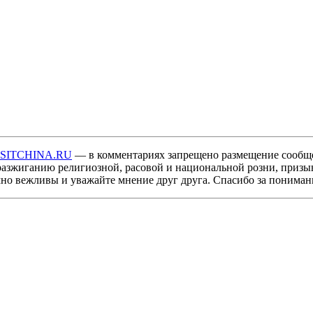
ISITCHINA.RU
— в комментариях запрещено размещение сообщ
разжиганию религиозной, расовой и национальной розни, призы
мно вежливы и уважайте мнение друг друга. Спасибо за пониман