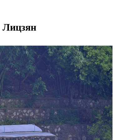
е Лицзян