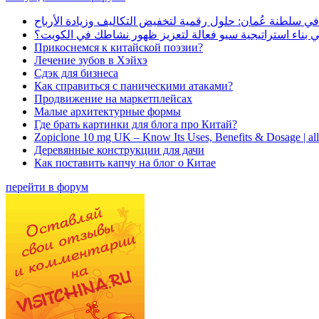
في سلطنة عُمان: حلول رقمية لتخفيض التكاليف وزيادة الأرباح
بناء استراتيجية سيو فعالة لتعزيز ظهور نشاطك في الكويت؟
Прикоснемся к китайской поэзии?
Лечение зубов в Хэйхэ
Сдэк для бизнеса
Как справиться с паническими атаками?
Продвижение на маркетплейсах
Малые архитектурные формы
Где брать картинки для блога про Китай?
Zopiclone 10 mg UK – Know Its Uses, Benefits & Dosage | a
Деревянные конструкции для дачи
Как поставить капчу на блог о Китае
перейти в форум