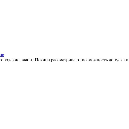
сов
 городские власти Пекина рассматривают возможность допуска ин