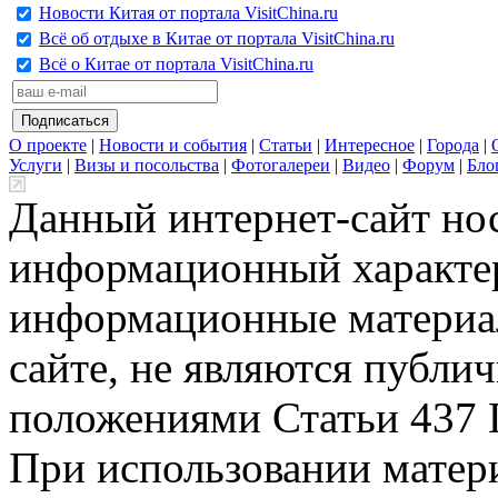
Новости Китая от портала VisitChina.ru
Всё об отдыхе в Китае от портала VisitChina.ru
Всё о Китае от портала VisitChina.ru
О проекте
|
Новости и события
|
Статьи
|
Интересное
|
Города
|
Услуги
|
Визы и посольства
|
Фотогалереи
|
Видео
|
Форум
|
Бло
Данный интернет-сайт но
информационный характер
информационные материа
сайте, не являются публи
положениями Статьи 437 
При использовании матери