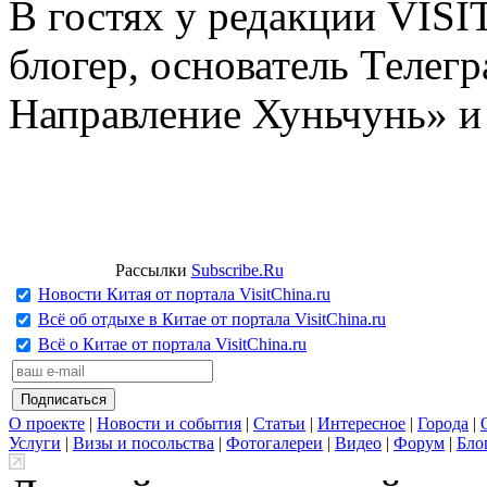
В гостях у редакции VIS
блогер, основатель Телег
Направление Хуньчунь» и
Рассылки
Subscribe.Ru
Новости Китая от портала VisitChina.ru
Всё об отдыхе в Китае от портала VisitChina.ru
Всё о Китае от портала VisitChina.ru
О проекте
|
Новости и события
|
Статьи
|
Интересное
|
Города
|
Услуги
|
Визы и посольства
|
Фотогалереи
|
Видео
|
Форум
|
Бло