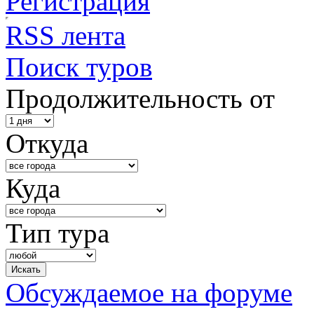
Регистрация
RSS лента
Поиск туров
Продолжительность от
Откуда
Куда
Тип тура
Обсуждаемое на форуме