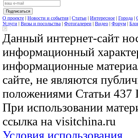
О проекте
|
Новости и события
|
Статьи
|
Интересное
|
Города
|
Услуги
|
Визы и посольства
|
Фотогалереи
|
Видео
|
Форум
|
Бло
Данный интернет-сайт но
информационный характер
информационные материа
сайте, не являются публи
положениями Статьи 437 
При использовании матери
ссылка на visitchina.ru
Условия использования