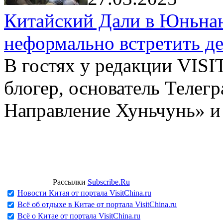
Китайский Дали в Юньнань
неформально встретить д
В гостях у редакции VIS
блогер, основатель Телег
Направление Хуньчунь» и
Рассылки
Subscribe.Ru
Новости Китая от портала VisitChina.ru
Всё об отдыхе в Китае от портала VisitChina.ru
Всё о Китае от портала VisitChina.ru