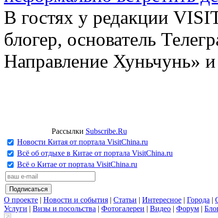
В гостях у редакции VIS
блогер, основатель Телег
Направление Хуньчунь» и
Рассылки
Subscribe.Ru
Новости Китая от портала VisitChina.ru
Всё об отдыхе в Китае от портала VisitChina.ru
Всё о Китае от портала VisitChina.ru
О проекте
|
Новости и события
|
Статьи
|
Интересное
|
Города
|
Услуги
|
Визы и посольства
|
Фотогалереи
|
Видео
|
Форум
|
Бло