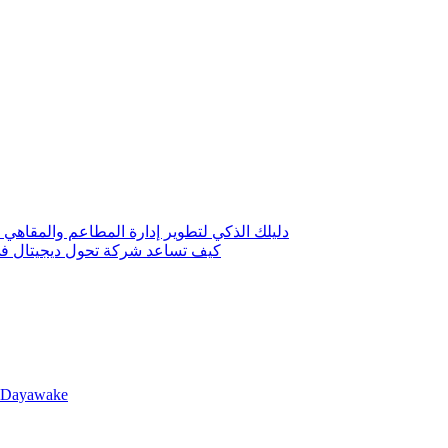
دليلك الذكي لتطوير إدارة المطاعم والمقاهي 
كيف تساعد شركة تحول ديجيتال في 
llDayawake