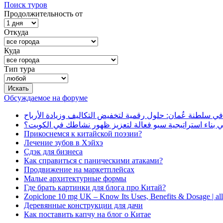
Поиск туров
Продолжительность от
Откуда
Куда
Тип тура
Обсуждаемое на форуме
في سلطنة عُمان: حلول رقمية لتخفيض التكاليف وزيادة الأرباح
بناء استراتيجية سيو فعالة لتعزيز ظهور نشاطك في الكويت؟
Прикоснемся к китайской поэзии?
Лечение зубов в Хэйхэ
Сдэк для бизнеса
Как справиться с паническими атаками?
Продвижение на маркетплейсах
Малые архитектурные формы
Где брать картинки для блога про Китай?
Zopiclone 10 mg UK – Know Its Uses, Benefits & Dosage | a
Деревянные конструкции для дачи
Как поставить капчу на блог о Китае