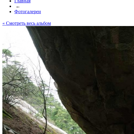
Главная
←
Фотогалереи
« Cмотреть весь альбом