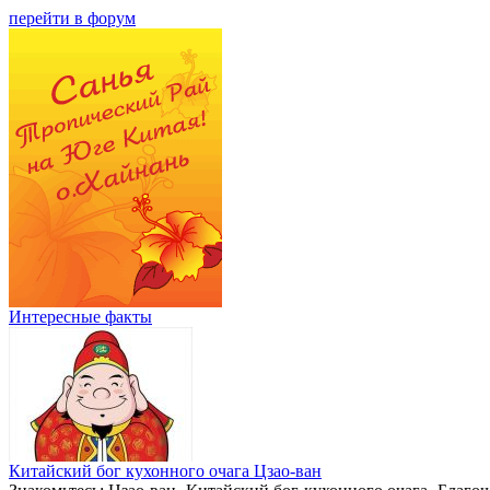
перейти в форум
Интересные факты
Китайский бог кухонного очага Цзао-ван