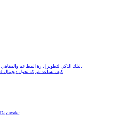
دليلك الذكي لتطوير إدارة المطاعم والمقاهي 
كيف تساعد شركة تحول ديجيتال في 
llDayawake