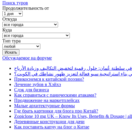
Поиск туров
Продолжительность от
Откуда
Куда
Тип тура
Обсуждаемое на форуме
في سلطنة عُمان: حلول رقمية لتخفيض التكاليف وزيادة الأرباح
بناء استراتيجية سيو فعالة لتعزيز ظهور نشاطك في الكويت؟
Прикоснемся к китайской поэзии?
Лечение зубов в Хэйхэ
Сдэк для бизнеса
Как справиться с паническими атаками?
Продвижение на маркетплейсах
Малые архитектурные формы
Где брать картинки для блога про Китай?
Zopiclone 10 mg UK – Know Its Uses, Benefits & Dosage | a
Деревянные конструкции для дачи
Как поставить капчу на блог о Китае