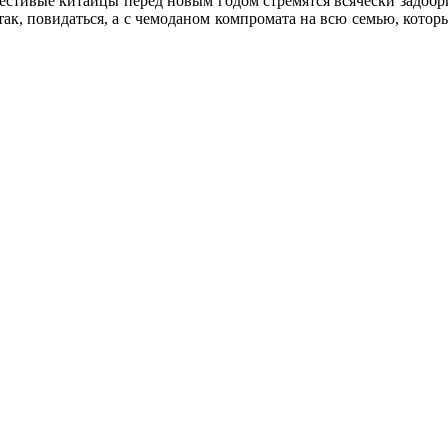
честивые китайцы перед новым годом стремятся всячески задобр
 так, повидаться, а с чемоданом компромата на всю семью, котор