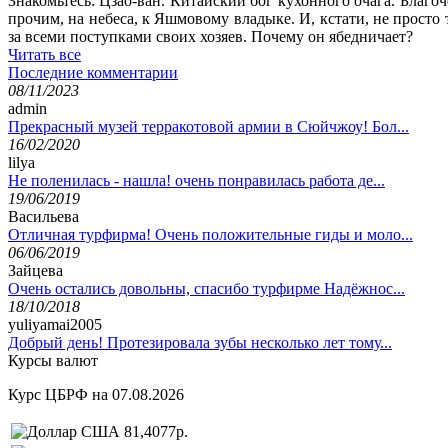
Знакомьтесь: Цзао-ван. Китайский бог кухонного очага. Благо
прочим, на небеса, к Яшмовому владыке. И, кстати, не просто
за всеми поступками своих хозяев. Почему он ябедничает?
Читать все
Последние комментарии
08/11/2023
admin
Прекрасный музей терракотовой армии в Сюйчжоу! Бол...
16/02/2020
lilya
Не поленилась - нашла! очень понравилась работа де...
19/06/2019
Васильева
Отличная турфирма! Очень положительные гиды и моло...
06/06/2019
Зайцева
Очень остались довольны, спасибо турфирме Надёжнос...
18/10/2018
yuliyamai2005
Добрый день! Протезировала зубы несколько лет тому...
Курсы валют
Курс ЦБРФ на 07.08.2026
81,4077р.