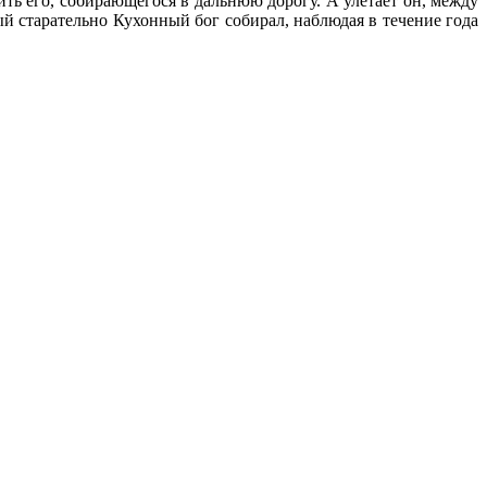
ить его, собирающегося в дальнюю дорогу. А улетает он, между
ый старательно Кухонный бог собирал, наблюдая в течение года