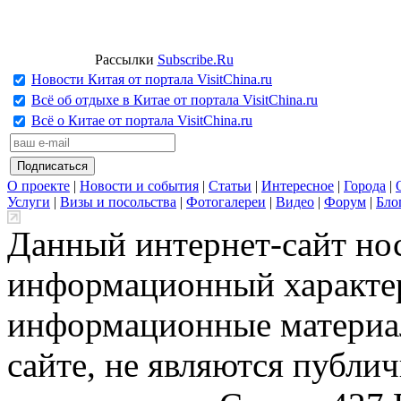
Рассылки
Subscribe.Ru
Новости Китая от портала VisitChina.ru
Всё об отдыхе в Китае от портала VisitChina.ru
Всё о Китае от портала VisitChina.ru
О проекте
|
Новости и события
|
Статьи
|
Интересное
|
Города
|
Услуги
|
Визы и посольства
|
Фотогалереи
|
Видео
|
Форум
|
Бло
Данный интернет-сайт но
информационный характер
информационные материа
сайте, не являются публи