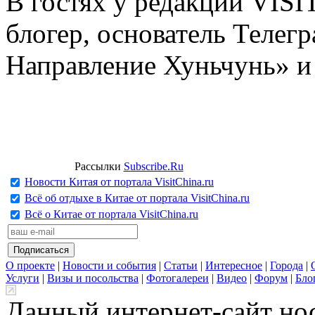
В гостях у редакции VIS
блогер, основатель Телег
Направление Хуньчунь» и
Рассылки
Subscribe.Ru
Новости Китая от портала VisitChina.ru
Всё об отдыхе в Китае от портала VisitChina.ru
Всё о Китае от портала VisitChina.ru
О проекте
|
Новости и события
|
Статьи
|
Интересное
|
Города
|
Услуги
|
Визы и посольства
|
Фотогалереи
|
Видео
|
Форум
|
Бло
Данный интернет-сайт но