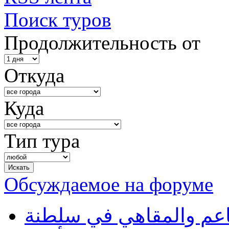
Поиск туров
Продолжительность от
Откуда
Куда
Тип тура
Обсуждаемое на форуме
طاعم والمقاهي في سلطنة