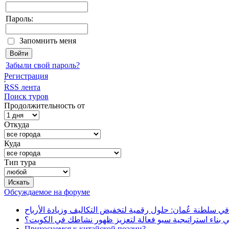
Пароль:
Запомнить меня
Забыли свой пароль?
Регистрация
RSS лента
Поиск туров
Продолжительность от
Откуда
Куда
Тип тура
Обсуждаемое на форуме
في سلطنة عُمان: حلول رقمية لتخفيض التكاليف وزيادة الأرباح
بناء استراتيجية سيو فعالة لتعزيز ظهور نشاطك في الكويت؟
Прикоснемся к китайской поэзии?