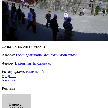
Дата:
15.06.2011 03:05:13
Альбом:
Горы Уданшань. Женский монастырь.
Автор:
Валентин Труханенко
Размер фото:
маленький
средний
большой
Реклама:
Банер 2 -