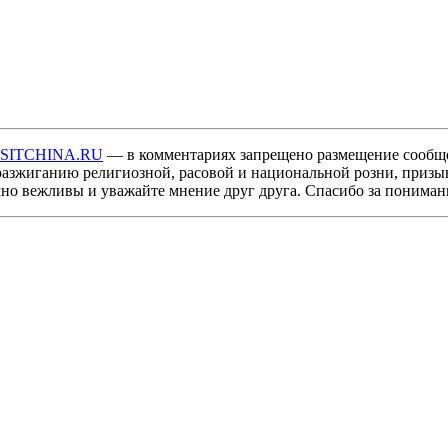
ISITCHINA.RU
— в комментариях запрещено размещение сообщ
разжиганию религиозной, расовой и национальной розни, призы
мно вежливы и уважайте мнение друг друга. Спасибо за пониман