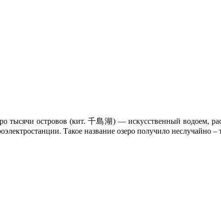
зеро тысячи островов (кит. 千島湖) — искусственный водоем, р
роэлектростанции. Такое название озеро получило неслучайно – т