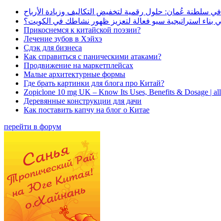
في سلطنة عُمان: حلول رقمية لتخفيض التكاليف وزيادة الأرباح
بناء استراتيجية سيو فعالة لتعزيز ظهور نشاطك في الكويت؟
Прикоснемся к китайской поэзии?
Лечение зубов в Хэйхэ
Сдэк для бизнеса
Как справиться с паническими атаками?
Продвижение на маркетплейсах
Малые архитектурные формы
Где брать картинки для блога про Китай?
Zopiclone 10 mg UK – Know Its Uses, Benefits & Dosage | a
Деревянные конструкции для дачи
Как поставить капчу на блог о Китае
перейти в форум