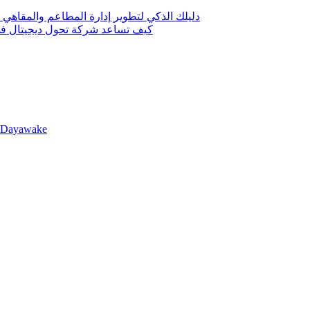
دليلك الذكي لتطوير إدارة المطاعم والمقاهي 
كيف تساعد شركة تحول ديجيتال في 
llDayawake