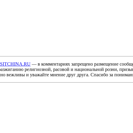
ISITCHINA.RU
— в комментариях запрещено размещение сообщ
разжиганию религиозной, расовой и национальной розни, призы
мно вежливы и уважайте мнение друг друга. Спасибо за пониман