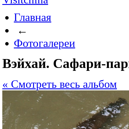
Главная
←
Фотогалереи
Вэйхай. Сафари-пар
« Cмотреть весь альбом