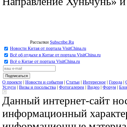
Направление Хуньчунь» и
Рассылки
Subscribe.Ru
Новости Китая от портала VisitChina.ru
Всё об отдыхе в Китае от портала VisitChina.ru
Всё о Китае от портала VisitChina.ru
О проекте
|
Новости и события
|
Статьи
|
Интересное
|
Города
|
Услуги
|
Визы и посольства
|
Фотогалереи
|
Видео
|
Форум
|
Бло
Данный интернет-сайт но
информационный характер
информационные материа