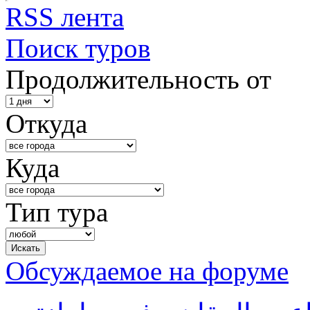
RSS лента
Поиск туров
Продолжительность от
Откуда
Куда
Тип тура
Обсуждаемое на форуме