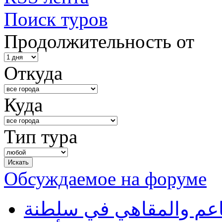
Поиск туров
Продолжительность от
Откуда
Куда
Тип тура
Обсуждаемое на форуме
طاعم والمقاهي في سلطنة