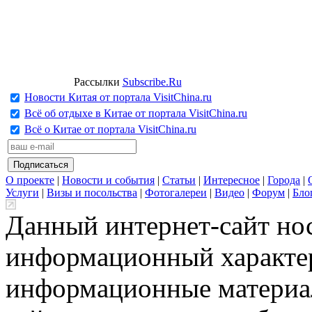
Рассылки
Subscribe.Ru
Новости Китая от портала VisitChina.ru
Всё об отдыхе в Китае от портала VisitChina.ru
Всё о Китае от портала VisitChina.ru
О проекте
|
Новости и события
|
Статьи
|
Интересное
|
Города
|
Услуги
|
Визы и посольства
|
Фотогалереи
|
Видео
|
Форум
|
Бло
Данный интернет-сайт но
информационный характер
информационные материа