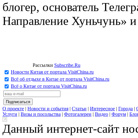
блогер, основатель Телег
Направление Хуньчунь» и
Рассылки
Subscribe.Ru
Новости Китая от портала VisitChina.ru
Всё об отдыхе в Китае от портала VisitChina.ru
Всё о Китае от портала VisitChina.ru
О проекте
|
Новости и события
|
Статьи
|
Интересное
|
Города
|
Услуги
|
Визы и посольства
|
Фотогалереи
|
Видео
|
Форум
|
Бло
Данный интернет-сайт но