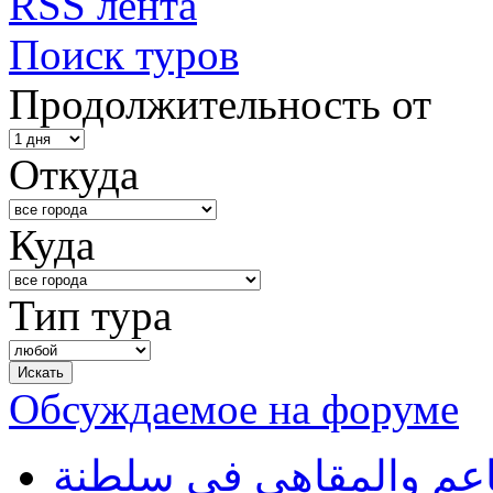
RSS лента
Поиск туров
Продолжительность от
Откуда
Куда
Тип тура
Обсуждаемое на форуме
طاعم والمقاهي في سلطنة