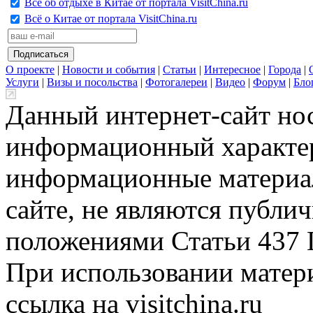
Всё об отдыхе в Китае от портала VisitChina.ru
Всё о Китае от портала VisitChina.ru
О проекте
|
Новости и события
|
Статьи
|
Интересное
|
Города
|
Услуги
|
Визы и посольства
|
Фотогалереи
|
Видео
|
Форум
|
Бло
Данный интернет-сайт но
информационный характер
информационные материа
сайте, не являются публи
положениями Статьи 437 
При использовании матери
ссылка на visitchina.ru