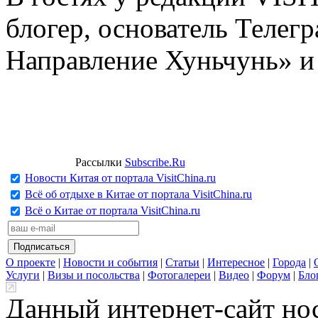
блогер, основатель Телег
Направление Хуньчунь» и
Рассылки
Subscribe.Ru
Новости Китая от портала VisitChina.ru
Всё об отдыхе в Китае от портала VisitChina.ru
Всё о Китае от портала VisitChina.ru
О проекте
|
Новости и события
|
Статьи
|
Интересное
|
Города
|
Услуги
|
Визы и посольства
|
Фотогалереи
|
Видео
|
Форум
|
Бло
Данный интернет-сайт но