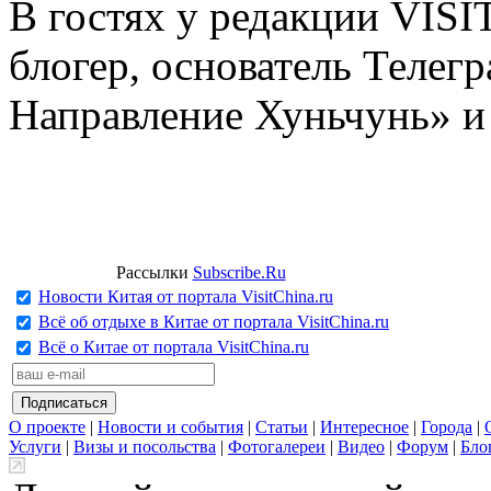
В гостях у редакции VIS
блогер, основатель Телег
Направление Хуньчунь» и
Рассылки
Subscribe.Ru
Новости Китая от портала VisitChina.ru
Всё об отдыхе в Китае от портала VisitChina.ru
Всё о Китае от портала VisitChina.ru
О проекте
|
Новости и события
|
Статьи
|
Интересное
|
Города
|
Услуги
|
Визы и посольства
|
Фотогалереи
|
Видео
|
Форум
|
Бло