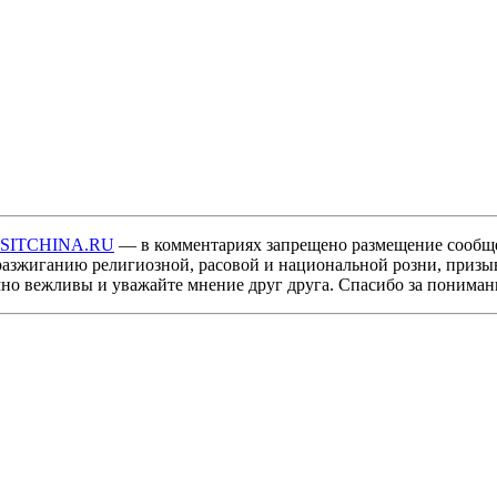
ISITCHINA.RU
— в комментариях запрещено размещение сообщ
разжиганию религиозной, расовой и национальной розни, призы
мно вежливы и уважайте мнение друг друга. Спасибо за пониман