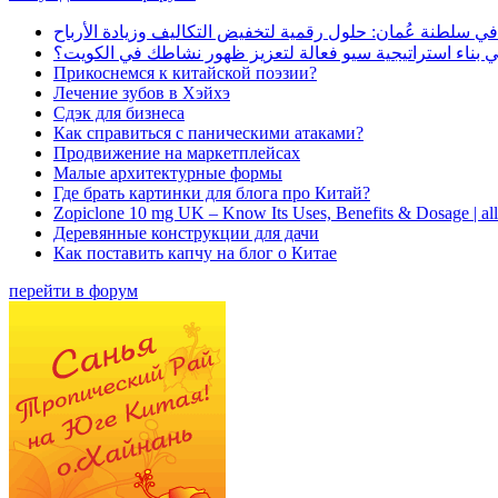
في سلطنة عُمان: حلول رقمية لتخفيض التكاليف وزيادة الأرباح
بناء استراتيجية سيو فعالة لتعزيز ظهور نشاطك في الكويت؟
Прикоснемся к китайской поэзии?
Лечение зубов в Хэйхэ
Сдэк для бизнеса
Как справиться с паническими атаками?
Продвижение на маркетплейсах
Малые архитектурные формы
Где брать картинки для блога про Китай?
Zopiclone 10 mg UK – Know Its Uses, Benefits & Dosage | a
Деревянные конструкции для дачи
Как поставить капчу на блог о Китае
перейти в форум