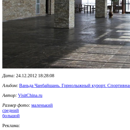
Дата:
24.12.2012 18:28:08
Альбом:
Ваньда Чанбайшань. Горнолыжный курорт. Спортивная
Автор:
VisitChina.ru
Размер фото:
маленький
средний
большой
Реклама: