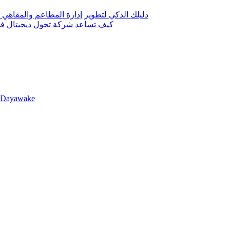
دليلك الذكي لتطوير إدارة المطاعم والمقاهي 
كيف تساعد شركة تحول ديجيتال في 
llDayawake