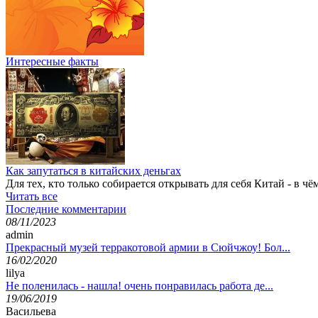
Интересные факты
Как запутаться в китайских деньгах
Для тех, кто только собирается открывать для себя Китай - в ч
Читать все
Последние комментарии
08/11/2023
admin
Прекрасный музей терракотовой армии в Сюйчжоу! Бол...
16/02/2020
lilya
Не поленилась - нашла! очень понравилась работа де...
19/06/2019
Васильева