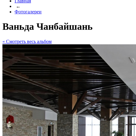
Главная
←
Фотогалереи
Ваньда Чанбайшань
« Cмотреть весь альбом