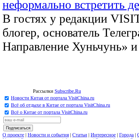
неформально встретить д
В гостях у редакции VIS
блогер, основатель Телег
Направление Хуньчунь» и
Рассылки
Subscribe.Ru
Новости Китая от портала VisitChina.ru
Всё об отдыхе в Китае от портала VisitChina.ru
Всё о Китае от портала VisitChina.ru
О проекте
|
Новости и события
|
Статьи
|
Интересное
|
Города
|