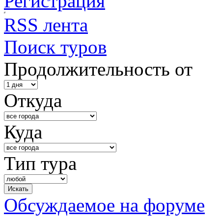
Регистрация
RSS лента
Поиск туров
Продолжительность от
Откуда
Куда
Тип тура
Обсуждаемое на форуме