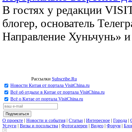
В гостях у редакции VIS
блогер, основатель Телег
Направление Хуньчунь» и
Рассылки
Subscribe.Ru
Новости Китая от портала VisitChina.ru
Всё об отдыхе в Китае от портала VisitChina.ru
Всё о Китае от портала VisitChina.ru
О проекте
|
Новости и события
|
Статьи
|
Интересное
|
Города
|
Услуги
|
Визы и посольства
|
Фотогалереи
|
Видео
|
Форум
|
Бло