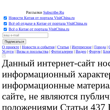
Рассылки
Subscribe.Ru
Новости Китая от портала VisitChina.ru
Всё об отдыхе в Китае от портала VisitChina.ru
Всё о Китае от портала VisitChina.ru
О проекте
|
Новости и события
|
Статьи
|
Интересное
|
Города
|
Услуги
|
Визы и посольства
|
Фотогалереи
|
Видео
|
Форум
|
Бло
Данный интернет-сайт но
информационный характер
информационные материа
сайте, не являются публи
положениями Статьи 437 