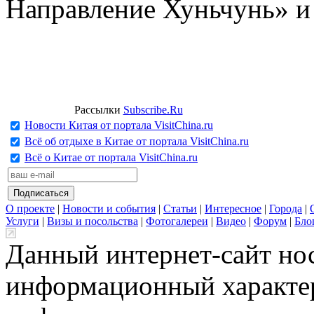
Направление Хуньчунь» и
Рассылки
Subscribe.Ru
Новости Китая от портала VisitChina.ru
Всё об отдыхе в Китае от портала VisitChina.ru
Всё о Китае от портала VisitChina.ru
О проекте
|
Новости и события
|
Статьи
|
Интересное
|
Города
|
Услуги
|
Визы и посольства
|
Фотогалереи
|
Видео
|
Форум
|
Бло
Данный интернет-сайт но
информационный характер