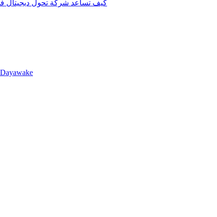
كيف تساعد شركة تحول ديجيتال في 
llDayawake