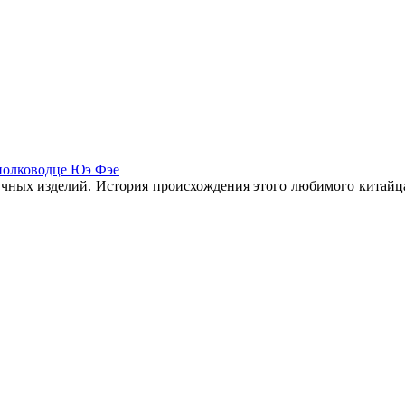
полководце Юэ Фэе
учных изделий. История происхождения этого любимого китайца