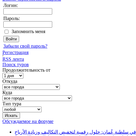
Логин:
Пароль:
Запомнить меня
Забыли свой пароль?
Регистрация
RSS лента
Поиск туров
Продолжительность от
Откуда
Куда
Тип тура
Обсуждаемое на форуме
في سلطنة عُمان: حلول رقمية لتخفيض التكاليف وزيادة الأرباح