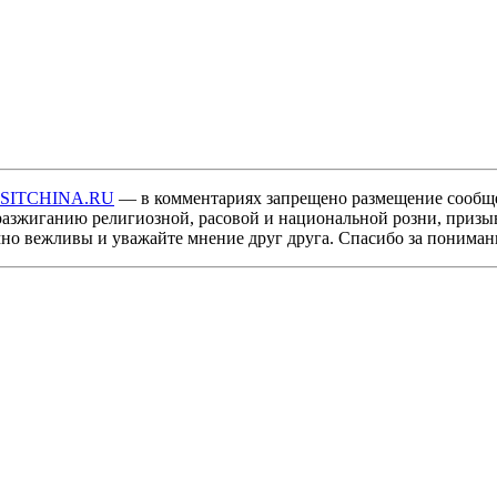
ISITCHINA.RU
— в комментариях запрещено размещение сообщ
разжиганию религиозной, расовой и национальной розни, призы
мно вежливы и уважайте мнение друг друга. Спасибо за пониман