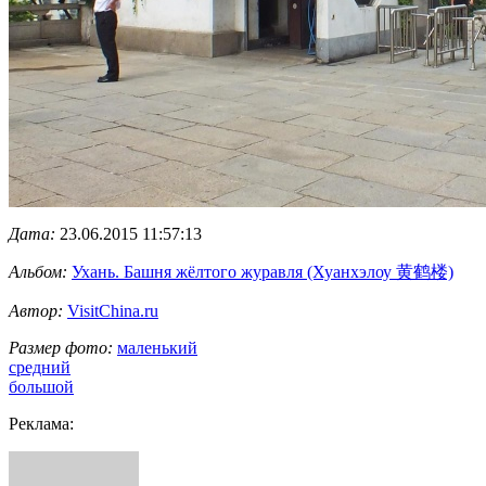
Дата:
23.06.2015 11:57:13
Альбом:
Ухань. Башня жёлтого журавля (Хуанхэлоу 黄鹤楼)
Автор:
VisitChina.ru
Размер фото:
маленький
средний
большой
Реклама: