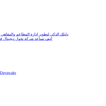
دليلك الذكي لتطوير إدارة المطاعم والمقاهي 
كيف تساعد شركة تحول ديجيتال في 
llDayawake