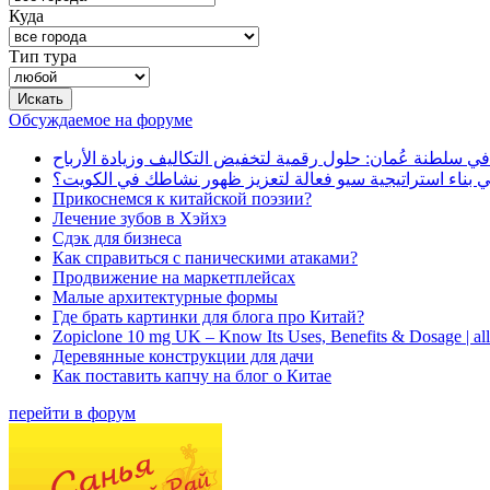
Куда
Тип тура
Обсуждаемое на форуме
في سلطنة عُمان: حلول رقمية لتخفيض التكاليف وزيادة الأرباح
بناء استراتيجية سيو فعالة لتعزيز ظهور نشاطك في الكويت؟
Прикоснемся к китайской поэзии?
Лечение зубов в Хэйхэ
Сдэк для бизнеса
Как справиться с паническими атаками?
Продвижение на маркетплейсах
Малые архитектурные формы
Где брать картинки для блога про Китай?
Zopiclone 10 mg UK – Know Its Uses, Benefits & Dosage | a
Деревянные конструкции для дачи
Как поставить капчу на блог о Китае
перейти в форум