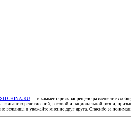
ISITCHINA.RU
— в комментариях запрещено размещение сообщ
разжиганию религиозной, расовой и национальной розни, призы
мно вежливы и уважайте мнение друг друга. Спасибо за пониман