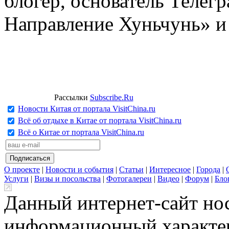
блогер, основатель Телег
Направление Хуньчунь» и
Рассылки
Subscribe.Ru
Новости Китая от портала VisitChina.ru
Всё об отдыхе в Китае от портала VisitChina.ru
Всё о Китае от портала VisitChina.ru
О проекте
|
Новости и события
|
Статьи
|
Интересное
|
Города
|
Услуги
|
Визы и посольства
|
Фотогалереи
|
Видео
|
Форум
|
Бло
Данный интернет-сайт но
информационный характер