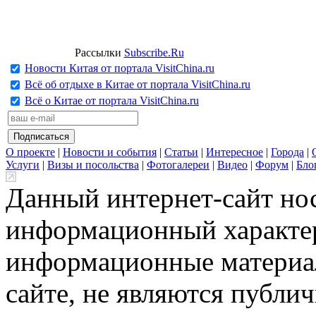
Рассылки
Subscribe.Ru
Новости Китая от портала VisitChina.ru
Всё об отдыхе в Китае от портала VisitChina.ru
Всё о Китае от портала VisitChina.ru
О проекте
|
Новости и события
|
Статьи
|
Интересное
|
Города
|
Услуги
|
Визы и посольства
|
Фотогалереи
|
Видео
|
Форум
|
Бло
Данный интернет-сайт но
информационный характер
информационные материа
сайте, не являются публи