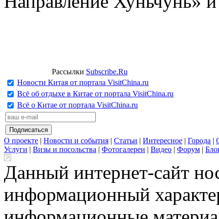
Направление Хуньчунь» и
Рассылки
Subscribe.Ru
Новости Китая от портала VisitChina.ru
Всё об отдыхе в Китае от портала VisitChina.ru
Всё о Китае от портала VisitChina.ru
О проекте
|
Новости и события
|
Статьи
|
Интересное
|
Города
|
Услуги
|
Визы и посольства
|
Фотогалереи
|
Видео
|
Форум
|
Бло
Данный интернет-сайт но
информационный характер
информационные материа