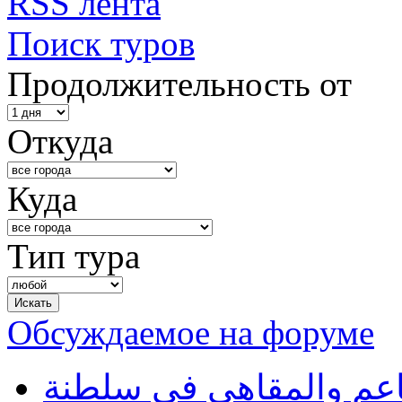
RSS лента
Поиск туров
Продолжительность от
Откуда
Куда
Тип тура
Обсуждаемое на форуме
طاعم والمقاهي في سلطنة