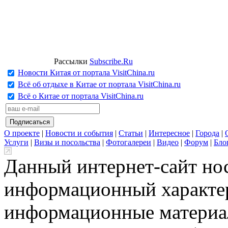
Рассылки
Subscribe.Ru
Новости Китая от портала VisitChina.ru
Всё об отдыхе в Китае от портала VisitChina.ru
Всё о Китае от портала VisitChina.ru
О проекте
|
Новости и события
|
Статьи
|
Интересное
|
Города
|
Услуги
|
Визы и посольства
|
Фотогалереи
|
Видео
|
Форум
|
Бло
Данный интернет-сайт но
информационный характер
информационные материа