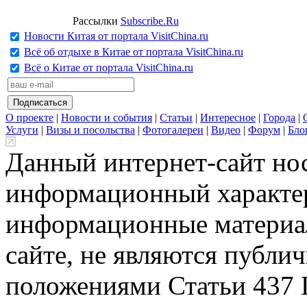
Рассылки
Subscribe.Ru
Новости Китая от портала VisitChina.ru
Всё об отдыхе в Китае от портала VisitChina.ru
Всё о Китае от портала VisitChina.ru
О проекте
|
Новости и события
|
Статьи
|
Интересное
|
Города
|
Услуги
|
Визы и посольства
|
Фотогалереи
|
Видео
|
Форум
|
Бло
Данный интернет-сайт но
информационный характер
информационные материа
сайте, не являются публи
положениями Статьи 437 