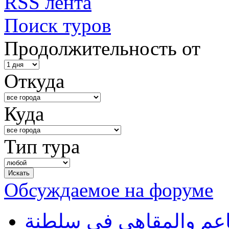
RSS лента
Поиск туров
Продолжительность от
Откуда
Куда
Тип тура
Обсуждаемое на форуме
طاعم والمقاهي في سلطنة