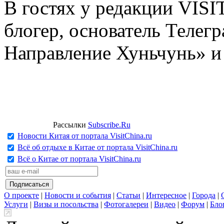
В гостях у редакции VIS
блогер, основатель Телег
Направление Хуньчунь» и
Рассылки
Subscribe.Ru
Новости Китая от портала VisitChina.ru
Всё об отдыхе в Китае от портала VisitChina.ru
Всё о Китае от портала VisitChina.ru
О проекте
|
Новости и события
|
Статьи
|
Интересное
|
Города
|
Услуги
|
Визы и посольства
|
Фотогалереи
|
Видео
|
Форум
|
Бло