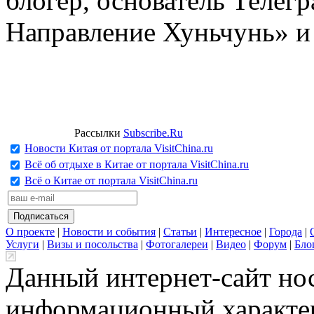
блогер, основатель Телег
Направление Хуньчунь» и
Рассылки
Subscribe.Ru
Новости Китая от портала VisitChina.ru
Всё об отдыхе в Китае от портала VisitChina.ru
Всё о Китае от портала VisitChina.ru
О проекте
|
Новости и события
|
Статьи
|
Интересное
|
Города
|
Услуги
|
Визы и посольства
|
Фотогалереи
|
Видео
|
Форум
|
Бло
Данный интернет-сайт но
информационный характер