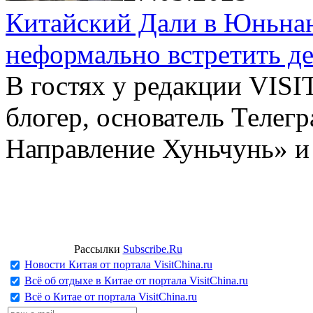
Китайский Дали в Юньнань
неформально встретить д
В гостях у редакции VIS
блогер, основатель Телег
Направление Хуньчунь» и
Рассылки
Subscribe.Ru
Новости Китая от портала VisitChina.ru
Всё об отдыхе в Китае от портала VisitChina.ru
Всё о Китае от портала VisitChina.ru