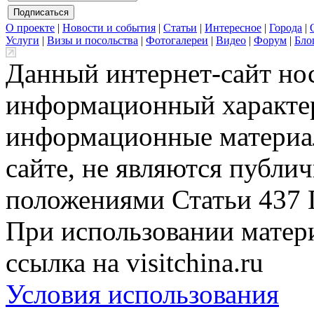
О проекте
|
Новости и события
|
Статьи
|
Интересное
|
Города
|
Услуги
|
Визы и посольства
|
Фотогалереи
|
Видео
|
Форум
|
Бло
Данный интернет-сайт но
информационный характер
информационные материа
сайте, не являются публи
положениями Статьи 437 
При использовании матери
ссылка на visitchina.ru
Условия использования