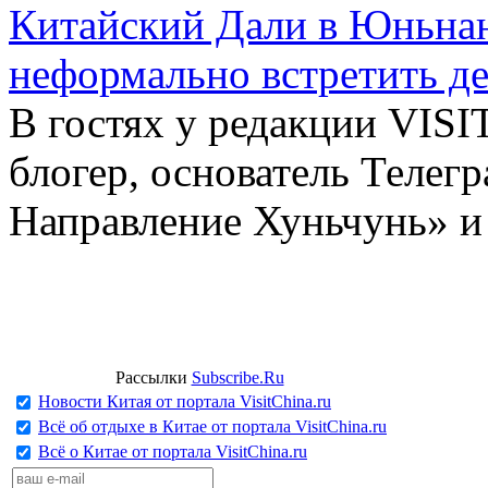
Китайский Дали в Юньнань
неформально встретить д
В гостях у редакции VIS
блогер, основатель Телег
Направление Хуньчунь» и
Рассылки
Subscribe.Ru
Новости Китая от портала VisitChina.ru
Всё об отдыхе в Китае от портала VisitChina.ru
Всё о Китае от портала VisitChina.ru