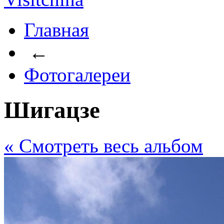
Главная
←
Фотогалереи
Шигацзе
« Cмотреть весь альбом