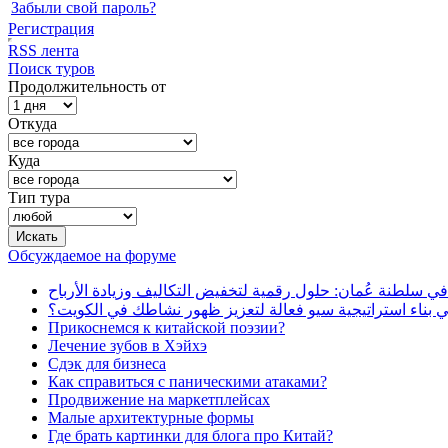
Забыли свой пароль?
Регистрация
RSS лента
Поиск туров
Продолжительность от
Откуда
Куда
Тип тура
Обсуждаемое на форуме
في سلطنة عُمان: حلول رقمية لتخفيض التكاليف وزيادة الأرباح
بناء استراتيجية سيو فعالة لتعزيز ظهور نشاطك في الكويت؟
Прикоснемся к китайской поэзии?
Лечение зубов в Хэйхэ
Сдэк для бизнеса
Как справиться с паническими атаками?
Продвижение на маркетплейсах
Малые архитектурные формы
Где брать картинки для блога про Китай?