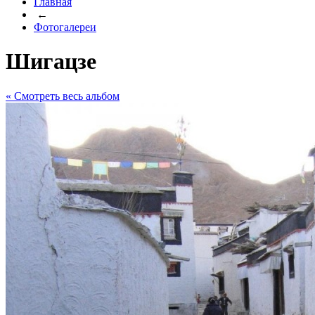
Главная
←
Фотогалереи
Шигацзе
« Cмотреть весь альбом