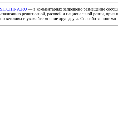
ISITCHINA.RU
— в комментариях запрещено размещение сообщ
разжиганию религиозной, расовой и национальной розни, призы
мно вежливы и уважайте мнение друг друга. Спасибо за пониман